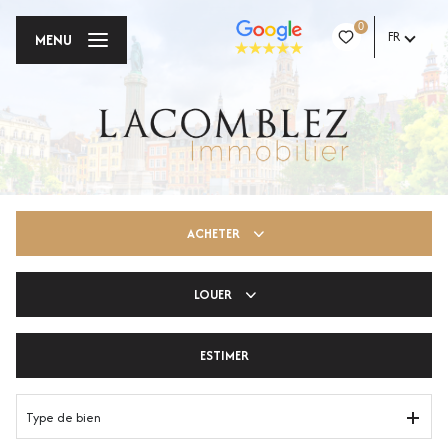
0
FR
MENU
ACHETER
LOUER
Trouver ma pépite
ESTIMER
Votre espace pro
Type de bien