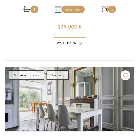
1
Ascenseur
1
139 000 €
VOIR LE BIEN
Sous-compromis
Exclusif