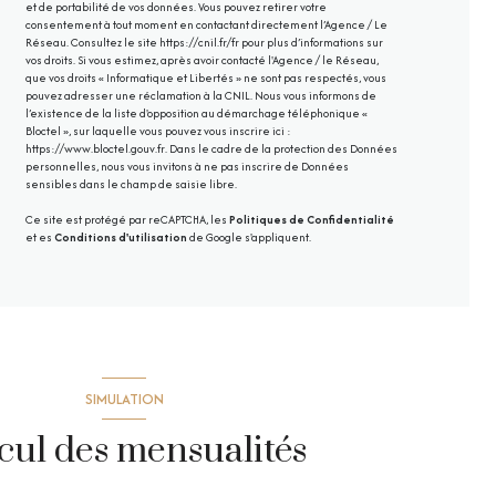
et de portabilité de vos données. Vous pouvez retirer votre
consentement à tout moment en contactant directement l’Agence / Le
Réseau. Consultez le site
https://cnil.fr/fr
pour plus d’informations sur
vos droits. Si vous estimez, après avoir contacté l'Agence / le Réseau,
que vos droits « Informatique et Libertés » ne sont pas respectés, vous
pouvez adresser une réclamation à la CNIL. Nous vous informons de
l’existence de la liste d'opposition au démarchage téléphonique «
Bloctel », sur laquelle vous pouvez vous inscrire ici :
https://www.bloctel.gouv.fr
. Dans le cadre de la protection des Données
personnelles, nous vous invitons à ne pas inscrire de Données
sensibles dans le champ de saisie libre.
Ce site est protégé par reCAPTCHA, les
Politiques de Confidentialité
et es
Conditions d'utilisation
de Google s'appliquent.
SIMULATION
cul des mensualités