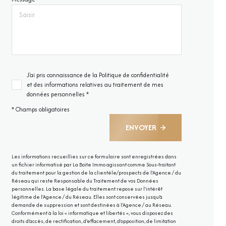
J'ai pris connaissance de la Politique de confidentialité
et des informations relatives au traitement de mes
données personnelles *
* Champs obligatoires
ENVOYER
Les informations recueillies sur ce formulaire sont enregistrées dans
un fichier informatisé par La Boite Immo agissant comme Sous-traitant
du traitement pour la gestion de la clientèle/prospects de l'Agence / du
Réseau qui reste Responsable du Traitement de vos Données
personnelles. La base légale du traitement repose sur l'intérêt
légitime de l'Agence / du Réseau. Elles sont conservées jusqu'à
demande de suppression et sont destinées à l'Agence / au Réseau.
Conformément à la loi « informatique et libertés », vous disposez des
droits d’accès, de rectification, d’effacement, d’opposition, de limitation