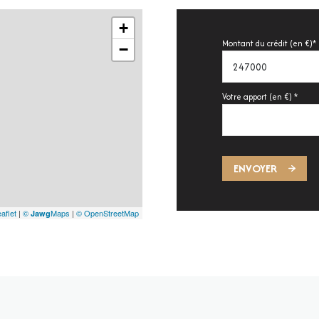
+
Montant du crédit (en €)*
−
Votre apport (en €) *
ENVOYER
aflet
|
©
Maps
|
© OpenStreetMap
Jawg