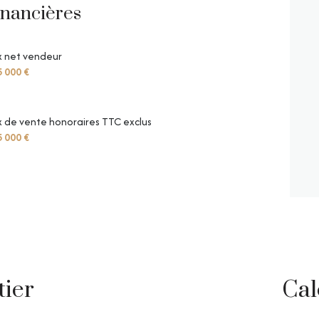
inancières
x net vendeur
 000 €
x de vente honoraires TTC exclus
 000 €
tier
Cal