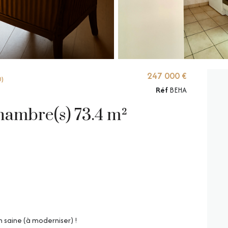
247 000 €
0)
Réf
BEHA
Maison 4 pièce(s) 3 chambre(s) 73.4 m²
n saine (à moderniser) !