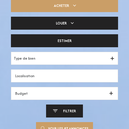
ACHETER
LOUER
Trouver ma pépite
ESTIMER
Votre espace pro
Type de bien
Budget
FILTRER
VOIR LES
87
ANNONCES