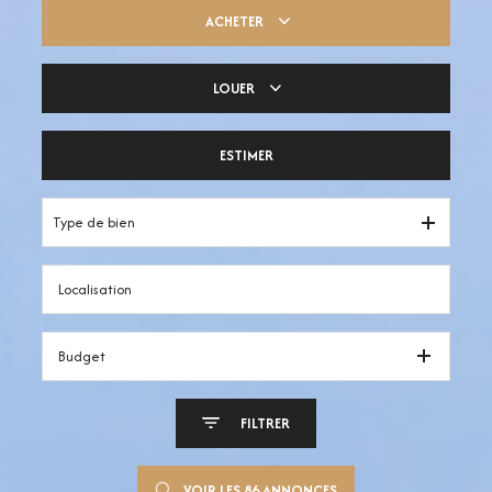
ACHETER
LOUER
Trouver ma pépite
ESTIMER
Votre espace pro
Type de bien
Budget
FILTRER
VOIR LES
86
ANNONCES