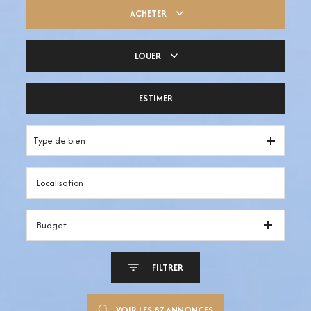
ACHETER
LOUER
Trouver ma pépite
ESTIMER
Votre espace pro
Type de bien
Budget
FILTRER
VOIR LES
87
ANNONCES