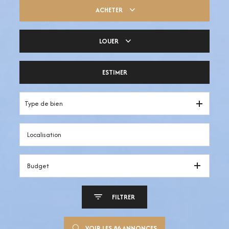
ACHETER
LOUER
Trouver ma pépite
ESTIMER
Votre espace pro
Type de bien
Budget
FILTRER
VOIR LES
86
ANNONCES