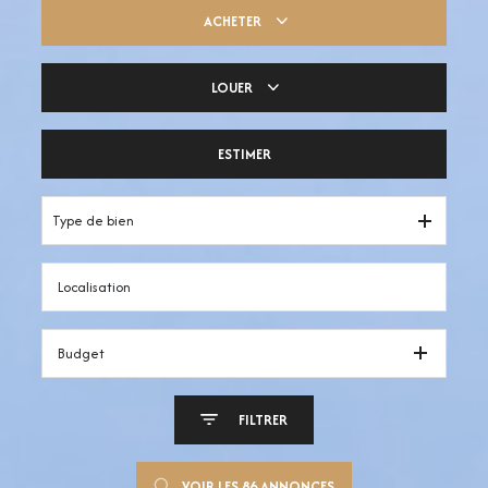
ACHETER
LOUER
Trouver ma pépite
ESTIMER
Votre espace pro
Type de bien
Budget
FILTRER
VOIR LES
86
ANNONCES