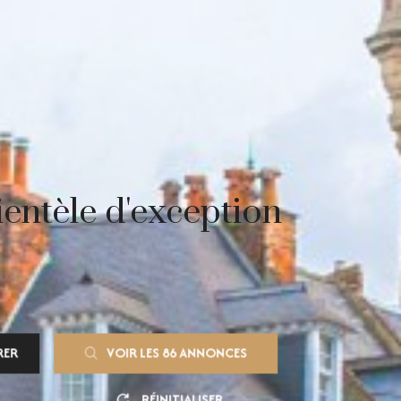
entèle d'exception
RER
VOIR LES
86
ANNONCES
RÉINITIALISER