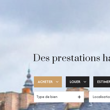
Des prestations h
ACHETER
LOUER
ESTIME
Type de bien
Trouver ma pépite
Votre espace pro