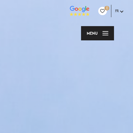
0
FR
MENU