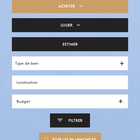
ACHETER
LOUER
Trouver ma pépite
ESTIMER
Votre espace pro
Type de bien
Budget
FILTRER
VOIR LES
86
ANNONCES