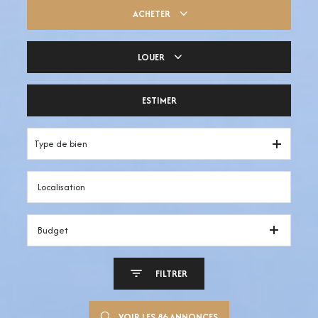
ACHETER
LOUER
Trouver ma pépite
ESTIMER
Votre espace pro
Type de bien
Budget
FILTRER
VOIR LES
86
ANNONCES