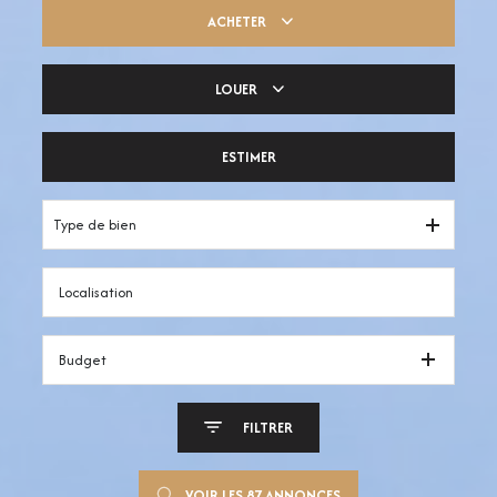
ACHETER
LOUER
Trouver ma pépite
ESTIMER
Votre espace pro
Type de bien
Budget
FILTRER
VOIR LES
87
ANNONCES