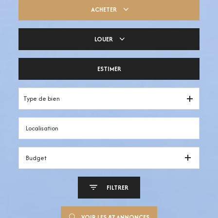
ACHETER
LOUER
Trouver ma pépite
ESTIMER
Votre espace pro
Type de bien
Budget
FILTRER
VOIR LES
87
ANNONCES