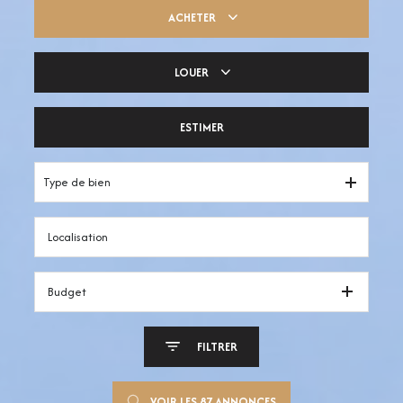
ACHETER
LOUER
Trouver ma pépite
ESTIMER
Votre espace pro
Type de bien
Budget
FILTRER
VOIR LES
87
ANNONCES