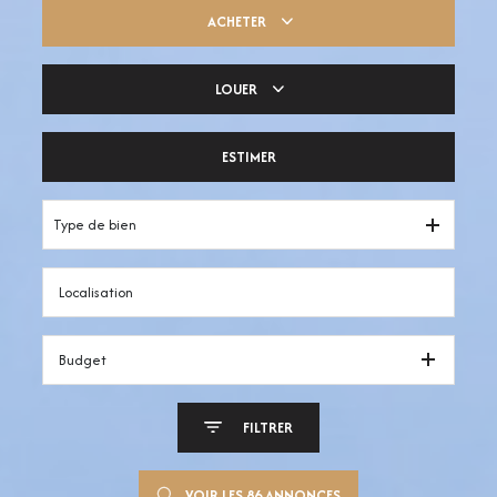
ACHETER
LOUER
Trouver ma pépite
ESTIMER
Votre espace pro
Type de bien
Budget
FILTRER
VOIR LES
86
ANNONCES