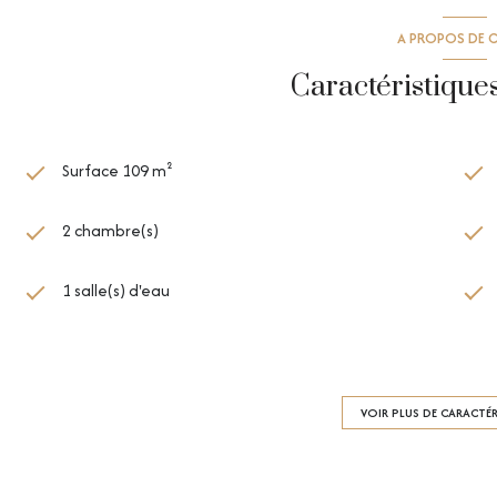
A PROPOS DE C
Caractéristique
Surface 109 m²
2 chambre(s)
1 salle(s) d'eau
cuisine américaine (équipée)
1 garage(s)
VOIR PLUS DE CARACTÉ
exposition Est-Ouest