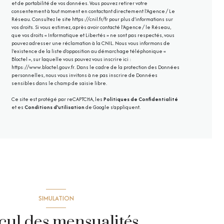
et de portabilité de vos données. Vous pouvez retirer votre
consentement à tout moment en contactant directement l’Agence / Le
Réseau. Consultez le site
https://cnil.fr/fr
pour plus d’informations sur
vos droits. Si vous estimez, après avoir contacté l'Agence / le Réseau,
que vos droits « Informatique et Libertés » ne sont pas respectés, vous
pouvez adresser une réclamation à la CNIL. Nous vous informons de
l’existence de la liste d'opposition au démarchage téléphonique «
Bloctel », sur laquelle vous pouvez vous inscrire ici :
https://www.bloctel.gouv.fr
. Dans le cadre de la protection des Données
personnelles, nous vous invitons à ne pas inscrire de Données
sensibles dans le champ de saisie libre.
Ce site est protégé par reCAPTCHA, les
Politiques de Confidentialité
et es
Conditions d'utilisation
de Google s'appliquent.
SIMULATION
cul des mensualités