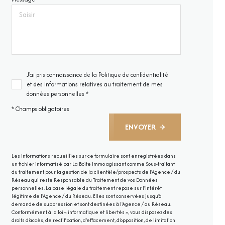
J'ai pris connaissance de la Politique de confidentialité
et des informations relatives au traitement de mes
données personnelles *
* Champs obligatoires
ENVOYER
Les informations recueillies sur ce formulaire sont enregistrées dans
un fichier informatisé par La Boite Immo agissant comme Sous-traitant
du traitement pour la gestion de la clientèle/prospects de l'Agence / du
Réseau qui reste Responsable du Traitement de vos Données
personnelles. La base légale du traitement repose sur l'intérêt
légitime de l'Agence / du Réseau. Elles sont conservées jusqu'à
demande de suppression et sont destinées à l'Agence / au Réseau.
Conformément à la loi « informatique et libertés », vous disposez des
droits d’accès, de rectification, d’effacement, d’opposition, de limitation