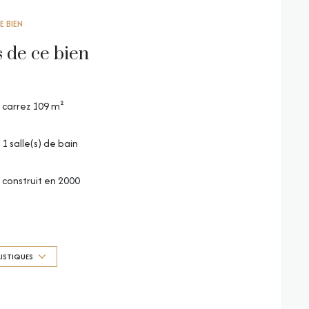
E BIEN
s de ce bien
carrez 109 m²
1 salle(s) de bain
construit en 2000
Chauffage : ()
4 parking(s)
RISTIQUES
1 niveau(x)