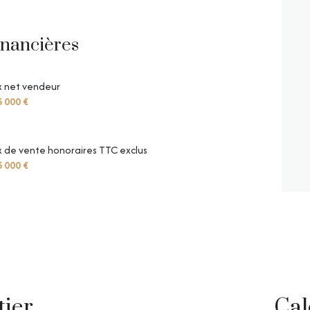
inancières
x net vendeur
 000 €
x de vente honoraires TTC exclus
 000 €
tier
Cal