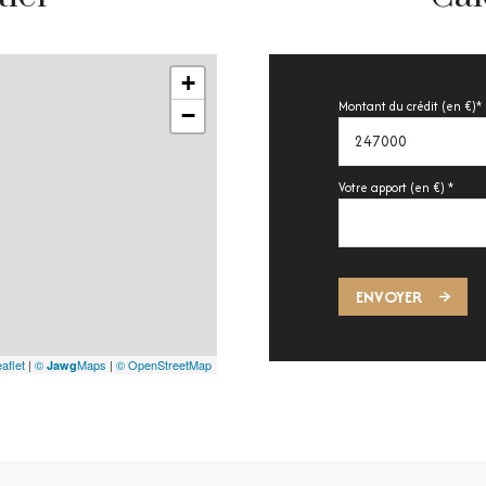
+
Montant du crédit (en €)*
−
Votre apport (en €) *
ENVOYER
aflet
|
©
Maps
|
© OpenStreetMap
Jawg