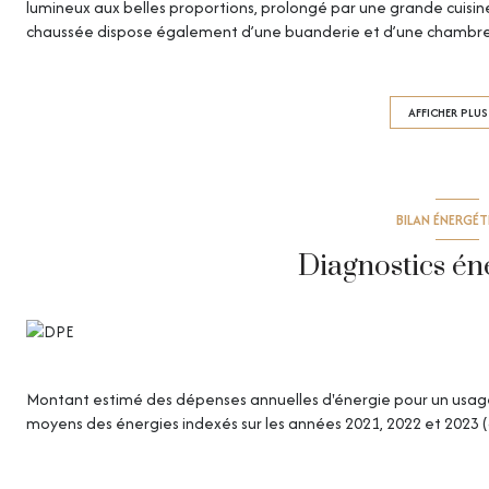
lumineux aux belles proportions, prolongé par une grande cuisine
chaussée dispose également d’une buanderie et d’une chambre bé
espace ouvert vous laisse toute liberté d’aménagement : grand bu
qu'une grande chambre, un second wc et une salle de bains Côté 
garage et un magnifique jardin, véritable écrin de verdure pour 
AFFICHER PLUS
forts : •DPE TOP •Maison impeccablement entretenue ( •Non r
BILAN ÉNERGÉ
Diagnostics én
Montant estimé des dépenses annuelles d'énergie pour un usage s
moyens des énergies indexés sur les années 2021, 2022 et 2023