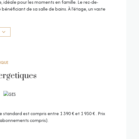
, idéale pour les moments en famille. Le rez-de-
néficiant de sa salle de bains. À l’étage, un vaste
reau ou autre, selon votre projet et vos envies. Ainsi
extérieur, cette propriété se distingue par un grand
profiter pleinement des journées ensoleillées. Points
attachée au TTAEG)
TIQUE
ergetiques
tandard est compris entre 1 390 € et 1 930 € . Prix
 (abonnements compris).