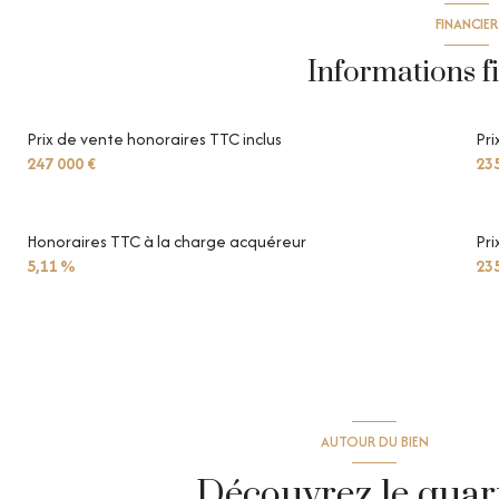
FINANCIER
vue Dégagé
Informations f
Prix de vente honoraires TTC inclus
Pri
247 000 €
235
Honoraires TTC à la charge acquéreur
Pri
5,11 %
235
AUTOUR DU BIEN
Découvrez le quar