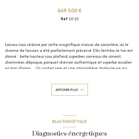
649 500 €
Réf
10-10
Laissez-vous séduire par cette magnifique maison de caractère, où le
charme de l’ancien a été parfaitement préservé. Dès l’entrée, le ton est
donné : belle hauteur sous plafond, superbes carreaux de ciment,
cheminées d’époque, parquet chevron authentique et superbe escalier
en bois d’orme… Un cachet rare et une atmosphère chaleureuse qui
confèrent à cette maison un charme fou, le tout dans un état
d’entretien irréprochable.
La maison s’ouvre sur un magnifique hall d’entrée mettant en valeur
AFFICHER PLUS
l’escalier d’origine. Vous découvrirez ensuite un triple séjour lumineux et
traversant, offrant de beaux volumes et un accès direct à l’extérieur,
véritable havre de paix au calme absolu. Une cuisine entièrement
équipée complète ce niveau.
Aux étages, l’espace nuit propose cinq belles chambres, toutes
empreintes du charme de l’ancien, ainsi que deux salles de bains,
BILAN ÉNERGÉTIQUE
offrant confort et fonctionnalité pour toute la famille.
Diagnostics énergetiques
Une grande cave saine vient parfaire les prestations de ce bien.
À l’extérieur, vous profiterez d’un magnifique extérieur verdoyant, idéal