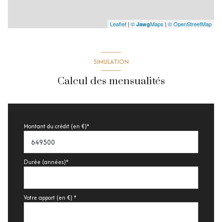
Leaflet
|
©
Maps
|
© OpenStreetMap
Jawg
SIMULATION
Calcul des mensualités
Montant du crédit (en €)*
Durée (années)*
Votre apport (en €) *