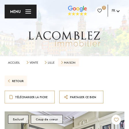
0
FR
MENU
ACCUEIL
VENTE
LILLE
MAISON
RETOUR
TÉLÉCHARGER LA FICHE
PARTAGER CE BIEN
Exclusif
Coup de coeur