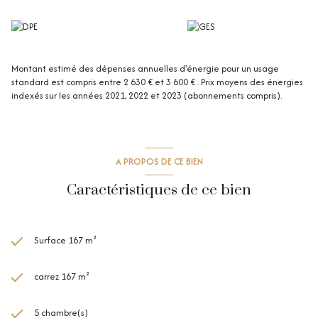
pour savourer des moments de détente en toute tranquillité.
La maison bénéficie d’un emplacement privilégié dans un quartier
calme et familial, à proximité du métro Cormontaigne, ainsi que des
écoles, collèges, universités et commerces, facilitant le quotidien.
Une maison de charme rare sur le secteur, idéale pour les amateurs
Montant estimé des dépenses annuelles d'énergie pour un usage
d’authenticité et de belles demeures
standard est compris entre 2 630 € et 3 600 € . Prix moyens des énergies
indexés sur les années 2021, 2022 et 2023 (abonnements compris).
A PROPOS DE CE BIEN
Caractéristiques de ce bien
Surface 167 m²
carrez 167 m²
5 chambre(s)