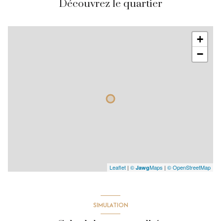
Découvrez le quartier
+
−
Leaflet
|
©
Maps
|
© OpenStreetMap
Jawg
SIMULATION