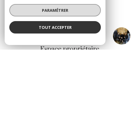
PARAMÉTRER
TOUT ACCEPTER
LACOMBLEZ Immobilier
VOTRE ESPACE
Agence
Espace propriétaire
Se connecter
© 2026 | Tous droits réservés
Nos honoraires
Nos partenaires
Mentions légales
Admin
Politique RGPD
Cookies
Réalisé par :