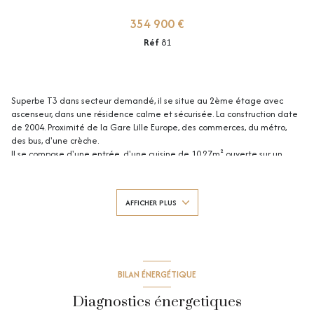
354 900 €
Réf
81
Superbe T3 dans secteur demandé, il se situe au 2ème étage avec
ascenseur, dans une résidence calme et sécurisée. La construction date
de 2004. Proximité de la Gare Lille Europe, des commerces, du métro,
des bus, d'une crèche.
Il se compose d'une entrée, d'une cuisine de 10.27m² ouverte sur un
grand salon/séjour, d'une salle de bain, d'un wc séparé, d'un espace nuit
comprenant 2 chambres, de nombreux placards. Le calme du lieu est
garanti par le double vitrage. Cette habitation vous fait bénéficier
AFFICHER PLUS
d'une cave. À l'extérieur, le logement vous offre une charmante loggia
d'une surface de 6m², ce qui amène la superficie exploitable à 88m².
Pour compléter ce bien une place de parking privative en sous-sol.
La taxe foncière est de 1 432 € à l'année.
N'hésitez pas à contacter dès à présent Barbara Boucaut - Lacomblez
Immobilier au 06 99 53 17 27
BILAN ÉNERGÉTIQUE
.
Diagnostics énergetiques