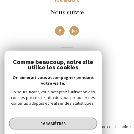
NOS RÉSEAUX
Nous suivre
VOTRE ESPACE
Comme beaucoup, notre site
Espace propriétaire
utilise les cookies
On aimerait vous accompagner pendant
votre visite.
Se connecter
En poursuivant, vous acceptez l'utilisation des
cookies par ce site, afin de vous proposer des
contenus adaptés et réaliser des statistiques !
© 2026 | Tous droits réservés
PARAMÉTRER
Nos honoraires
Nos partenaires
Mentions légales
Admin
Politique RGPD
Cookies