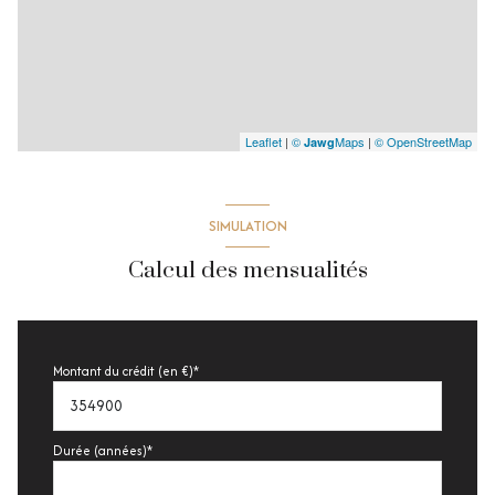
Leaflet
|
©
Maps
|
© OpenStreetMap
Jawg
SIMULATION
Calcul des mensualités
Montant du crédit (en €)*
Durée (années)*