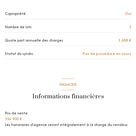
cave
chambre
11.70 m²
Copropriété
Oui
salle de bain
3.94 m²
balcon
Nombre de lots
3
quartier Centre
Quote part annuelle des charges
1 608 €
Statut du syndic
Pas de procédure en cours
FINANCIER
Informations financières
Prix de vente
354 900 €
Les honoraires d'agence seront intégralement à la charge du vendeur