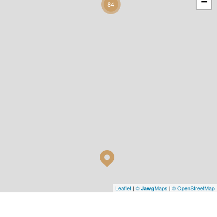
−
84
Leaflet
|
©
Maps
|
© OpenStreetMap
Jawg