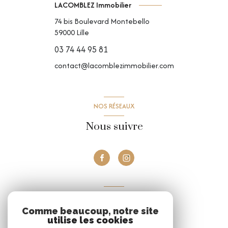
LACOMBLEZ Immobilier
74 bis Boulevard Montebello
59000
Lille
03 74 44 95 81
contact@lacomblezimmobilier.com
NOS RÉSEAUX
Nous suivre
VOTRE ESPACE
Comme beaucoup, notre site
Espace propriétaire
utilise les cookies