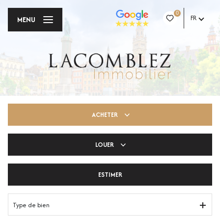
0
FR
MENU
ACHETER
LOUER
Trouver ma pépite
ESTIMER
Votre espace pro
Type de bien