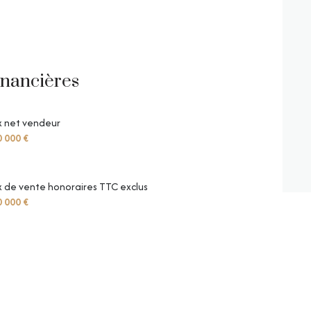
inancières
x net vendeur
 000 €
x de vente honoraires TTC exclus
 000 €