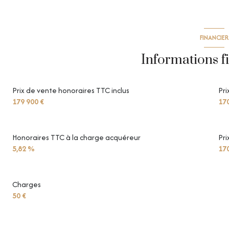
FINANCIER
Informations f
Prix de vente honoraires TTC inclus
Pri
179 900 €
170
Honoraires TTC à la charge acquéreur
Pri
5,82 %
170
Charges
50 €