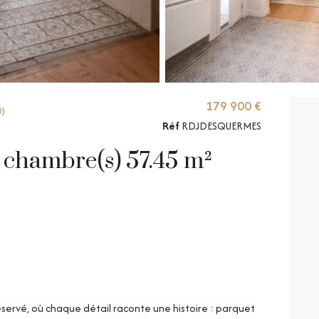
179 900 €
0)
Réf
RDJDESQUERMES
Rez de jardin 2 pièce(s) 1 chambre(s) 57.45 m²
ervé, où chaque détail raconte une histoire : parquet