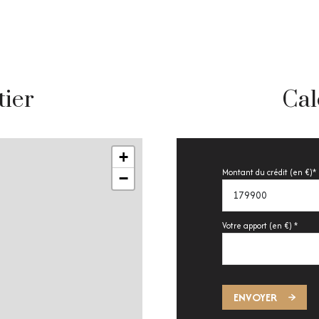
tier
Cal
+
Montant du crédit (en €)*
−
Votre apport (en €) *
ENVOYER