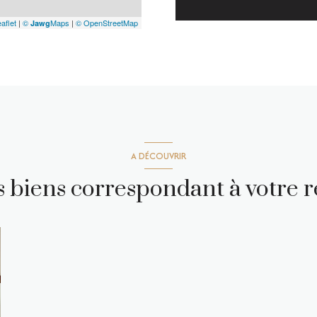
aflet
|
©
Maps
|
© OpenStreetMap
Jawg
A DÉCOUVRIR
es biens correspondant à votre 