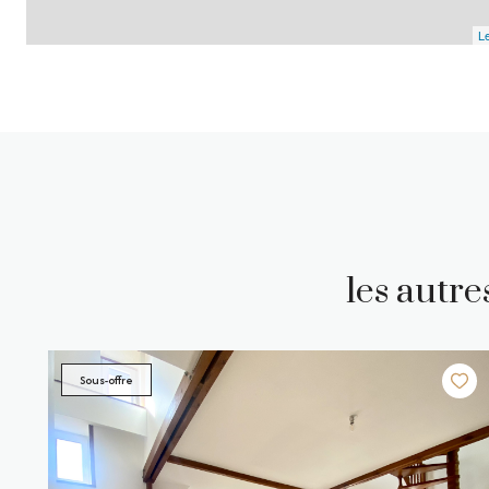
Le
les autr
Sous-offre