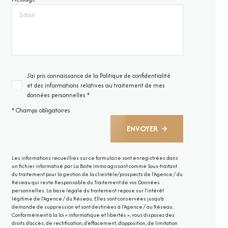
J'ai pris connaissance de la Politique de confidentialité
et des informations relatives au traitement de mes
données personnelles *
* Champs obligatoires
ENVOYER
Les informations recueillies sur ce formulaire sont enregistrées dans
un fichier informatisé par La Boite Immo agissant comme Sous-traitant
du traitement pour la gestion de la clientèle/prospects de l'Agence / du
Réseau qui reste Responsable du Traitement de vos Données
personnelles. La base légale du traitement repose sur l'intérêt
légitime de l'Agence / du Réseau. Elles sont conservées jusqu'à
demande de suppression et sont destinées à l'Agence / au Réseau.
Conformément à la loi « informatique et libertés », vous disposez des
droits d’accès, de rectification, d’effacement, d’opposition, de limitation