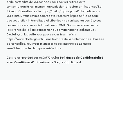
et de portabilité de vos données. Vous pouvez retirer votre
consentement à tout moment en contactant directement l’Agence / Le
Réseau. Consultez le site
https://cnil.fr/fr
pour plus d’informations sur
vos droits. Si vous estimez, après avoir contacté l'Agence / le Réseau,
que vos droits « Informatique et Libertés » ne sont pas respectés, vous
pouvez adresser une réclamation à la CNIL. Nous vous informons de
l’existence de la liste d'opposition au démarchage téléphonique «
Bloctel », sur laquelle vous pouvez vous inscrire ici :
https://www.bloctel.gouv.fr
. Dans le cadre de la protection des Données
personnelles, nous vous invitons à ne pas inscrire de Données
sensibles dans le champ de saisie libre.
Ce site est protégé par reCAPTCHA, les
Politiques de Confidentialité
et es
Conditions d'utilisation
de Google s'appliquent.