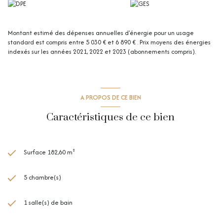
chambres-Cloison à remettre) ainsi qu'une salle de douche flambant
neuve.
Au 3ème étage, une quatrième Chambre de 11 m² habitables (25m² au
sol).
Montant estimé des dépenses annuelles d'énergie pour un usage
Une cour orientée sud-ouest d'une superficie de 45m² ainsi qu'une
standard est compris entre 5 030 € et 6 890 € . Prix moyens des énergies
grande cave saine complète cette demeure.
indexés sur les années 2021, 2022 et 2023 (abonnements compris).
Vous serez littéralement sous le charme de cette maison ! Cachet,
volume, luminosité, rénovation, quartier ect ... Tout est réunis.
( Un Garage en sus est possible )
A PROPOS DE CE BIEN
Caractéristiques de ce bien
Surface 182,60 m²
5 chambre(s)
1 salle(s) de bain