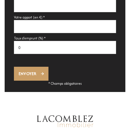
Votre apport (en €) *
Taux d'emprunt (%) *
ENVOYER
* Champs obligatoires