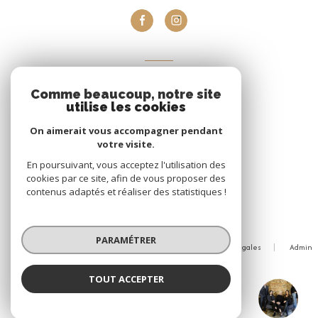
VOTRE ESPACE
Comme beaucoup, notre site
Espace propriétaire
utilise les cookies
On aimerait vous accompagner pendant
votre visite.
Se connecter
En poursuivant, vous acceptez l'utilisation des
cookies par ce site, afin de vous proposer des
contenus adaptés et réaliser des statistiques !
© 2026 | Tous droits réservés
PARAMÉTRER
Nos honoraires
Nos partenaires
Mentions légales
Admin
Politique RGPD
Cookies
TOUT ACCEPTER
Réalisé par :
LACOMBLEZ Immobilier
Agence