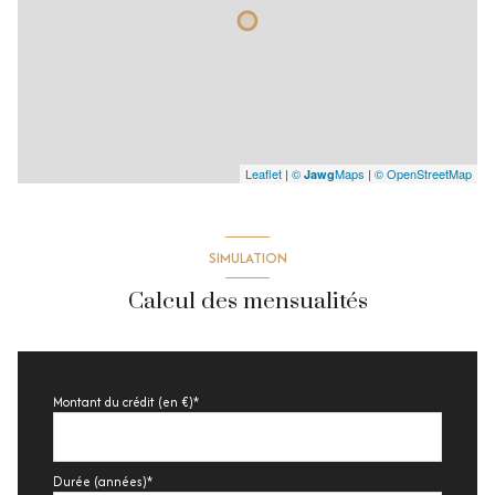
Leaflet
|
©
Maps
|
© OpenStreetMap
Jawg
SIMULATION
Calcul des mensualités
Montant du crédit (en €)*
Durée (années)*