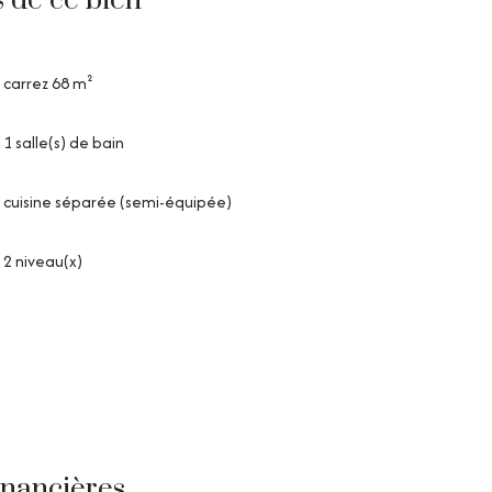
s de ce bien
carrez 68 m²
1 salle(s) de bain
cuisine séparée (semi-équipée)
2 niveau(x)
inancières