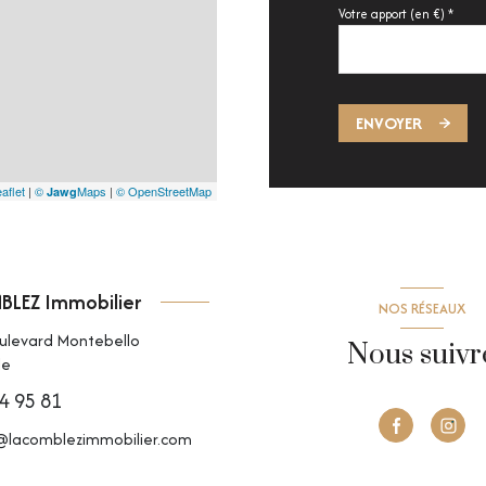
Votre apport (en €) *
ENVOYER
aflet
|
©
Maps
|
© OpenStreetMap
Jawg
LEZ Immobilier
NOS RÉSEAUX
oulevard Montebello
Nous suivr
le
4 95 81
@lacomblezimmobilier.com