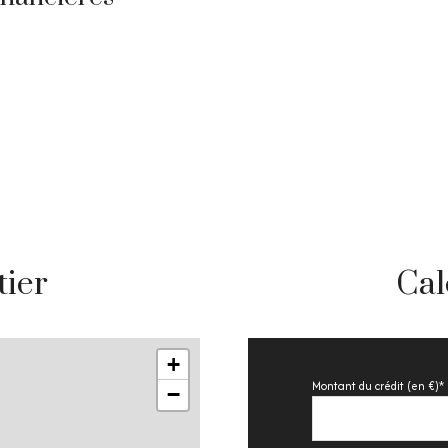
tier
Cal
+
Montant du crédit (en €)*
−