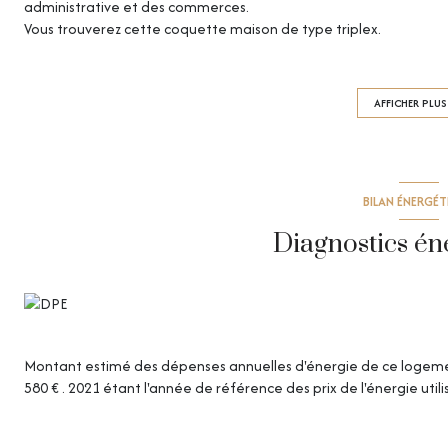
administrative et des commerces.
Vous trouverez cette coquette maison de type triplex.
Elle se compose :
-Rdc : Séjour/cuisine équipée
-1er étage : une chambre ou autre
AFFICHER PLUS
-2éme étage : une chambre et une salle de bains
-3 éme étage : une petite chambre sous les combles
Une cave complète ce bien.
Maison entiérement rénovée de A à Z ! Top DPE en C.
BILAN ÉNERGÉ
Idéal investisseur ou primo accédant. "Aucunes charges de copro
Possible colocation étudiante ! Forte rentabilité
Diagnostics én
Montant estimé des dépenses annuelles d'énergie de ce logeme
580 € . 2021 étant l'année de référence des prix de l'énergie util