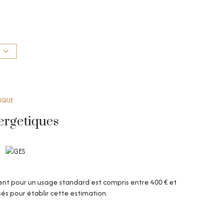
TIQUE
priété et faible taxe fonciere"
ergetiques
nt pour un usage standard est compris entre 400 € et
isés pour établir cette estimation.