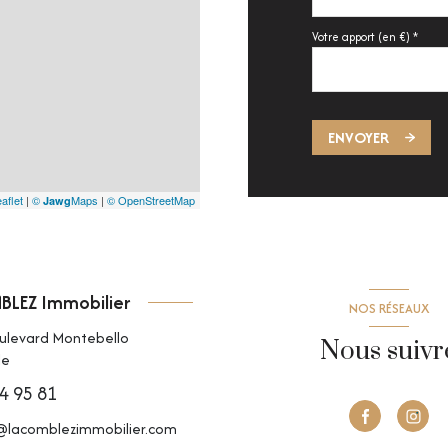
Votre apport (en €) *
ENVOYER
aflet
|
©
Maps
|
© OpenStreetMap
Jawg
LEZ Immobilier
NOS RÉSEAUX
oulevard Montebello
Nous suivr
le
4 95 81
@lacomblezimmobilier.com