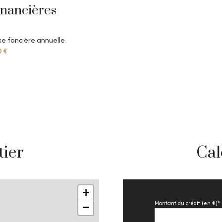
inancières
e foncière annuelle
0 €
tier
Cal
+
Montant du crédit (en €)*
−