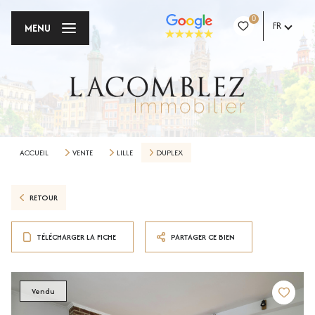
0
FR
MENU
ACCUEIL
VENTE
LILLE
DUPLEX
RETOUR
TÉLÉCHARGER LA FICHE
PARTAGER CE BIEN
Vendu