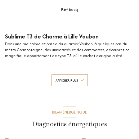
Réf
bacq
Sublime T3 de Charme à Lille Vauban
Dans une rue calme et prisée du quartier Vauban, à quelques pas du
métro Cormontaigne, des universités et des commerces, découvrez ce
magnifique appartement de type T3, où le cachet d’origine a été
soigneusement préservé.
Ce bien rare vous séduira par ses volumes généreux et sa luminosité. Il
offre :
Un hall d'entrée accueillant,
AFFICHER PLUS
Un séjour baigné de lumière, idéal pour vos moments de détente,
Une cuisine entièrement équipée et fonctionnelle,
Deux salle de bains,
Deux chambres, dont une suite parentale avec sa salle de bains
privative, offrant un confort absolu.
BILAN ÉNERGÉTIQUE
Le charme de l'ancien est au rendez-vous avec ses parquets d'époque,
sa cheminée ect, apportant une ambiance chaleureuse et cocooning.
Diagnostics énergetiques
Caractéristiques supplémentaires :
Une cave vient compléter ce bien.
La copropriété ancienne, pleine de charme et en parfait état, est gérée