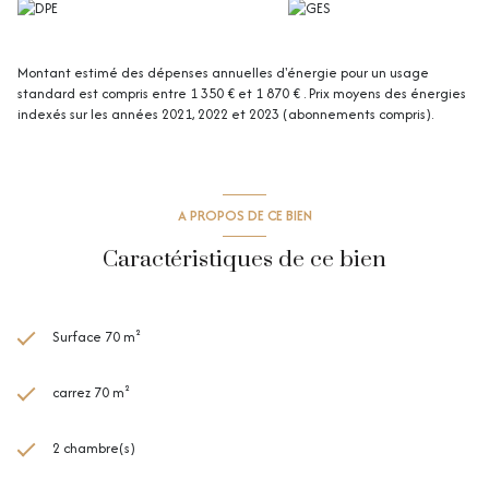
par un syndic bénévole, garantissant de faibles charges.
Performances énergétiques :
DPE en D.
Ce bien d’exception est idéal pour un jeune couple à la recherche d’un
Montant estimé des dépenses annuelles d'énergie pour un usage
cadre de vie agréable et raffiné.
standard est compris entre 1 350 € et 1 870 € . Prix moyens des énergies
Laissez-vous séduire par le caractère unique de cet appartement et
indexés sur les années 2021, 2022 et 2023 (abonnements compris).
venez le découvrir sans tarder !
A PROPOS DE CE BIEN
Caractéristiques de ce bien
Surface 70 m²
carrez 70 m²
2 chambre(s)