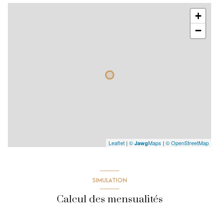
+
−
Leaflet
|
©
Maps
|
© OpenStreetMap
Jawg
SIMULATION
Calcul des mensualités