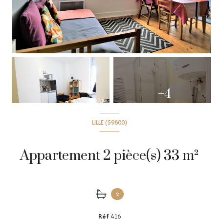
+4
LILLE (59800)
Appartement 2 pièce(s) 33 m²
2
Réf
416