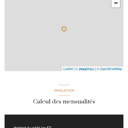
−
Leaflet
|
©
Maps
|
© OpenStreetMap
Jawg
SIMULATION
Calcul des mensualités
Montant du crédit (en €)*