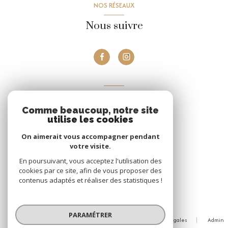
NOS RÉSEAUX
Nous suivre
VOTRE ESPACE
Comme beaucoup, notre site
Espace propriétaire
utilise les cookies
On aimerait vous accompagner pendant
votre visite.
Se connecter
En poursuivant, vous acceptez l'utilisation des
cookies par ce site, afin de vous proposer des
contenus adaptés et réaliser des statistiques !
© 2026 | Tous droits réservés
PARAMÉTRER
Nos honoraires
Nos partenaires
Mentions légales
Admin