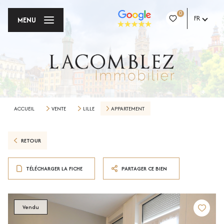
0
FR
MENU
ACCUEIL
VENTE
LILLE
APPARTEMENT
RETOUR
TÉLÉCHARGER LA FICHE
PARTAGER CE BIEN
Vendu