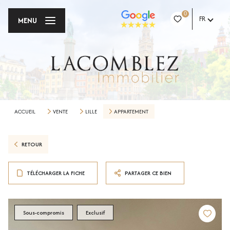
0
FR
MENU
ACCUEIL
VENTE
LILLE
APPARTEMENT
RETOUR
TÉLÉCHARGER LA FICHE
PARTAGER CE BIEN
Sous-compromis
Exclusif