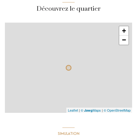
Découvrez le quartier
+
−
Leaflet
|
©
Maps
|
© OpenStreetMap
Jawg
SIMULATION