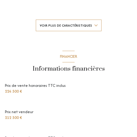
1 salle(s) de bain
construit en 1975
VOIR PLUS DE CARACTÉRISTIQUES
cuisine américaine (équipée)
exposition Est-Ouest
FINANCIER
Informations financières
5ème étage
6 étage(s)
Prix de vente honoraires TTC inclus
224 500 €
ascenseur
Prix net vendeur
vue Dégagée
212 500 €
cave