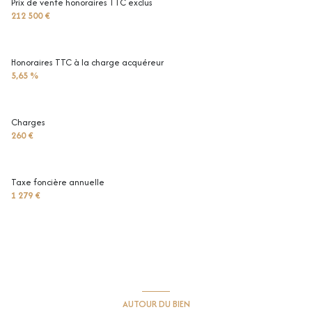
Prix de vente honoraires TTC exclus
212 500 €
balcon
interphone
Honoraires TTC à la charge acquéreur
5,65 %
Charges
260 €
Taxe foncière annuelle
1 279 €
AUTOUR DU BIEN