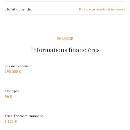
Statut du syndic
Pas de procédure en cours
visiophone
interphone
FINANCIER
Informations financières
Prix net vendeur
190 000 €
Charges
96 €
Taxe foncière annuelle
1 123 €