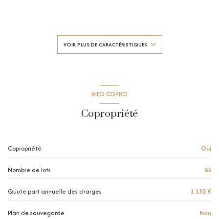
1 salle(s) de bain
construit en 2017
VOIR PLUS DE CARACTÉRISTIQUES
cuisine américaine (équipée)
Chauffage individuel : autre (gaz)
INFO COPRO
Copropriété
exposition Sud-Ouest
1er étage
Copropriété
Oui
4 étage(s)
Nombre de lots
63
ascenseur
Quote part annuelle des charges
1 152 €
Plan de sauvegarde
Non
terrasse