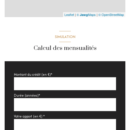
Leaflet
|
©
Maps
|
© OpenStreetMap
Jawg
SIMULATION
Calcul des mensualités
Montant du crédit (en €)*
Durée (années)*
Votre apport (en €) *