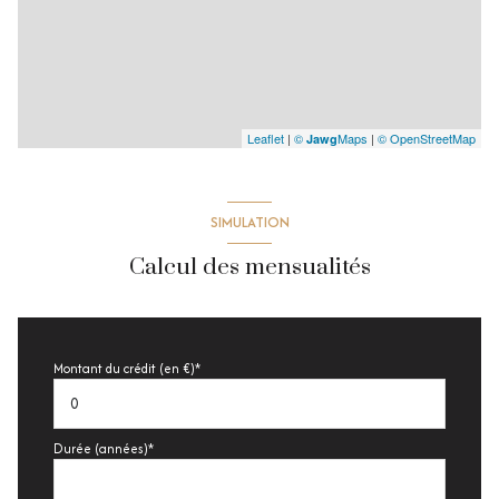
Leaflet
|
©
Maps
|
© OpenStreetMap
Jawg
SIMULATION
Calcul des mensualités
Montant du crédit (en €)*
Durée (années)*