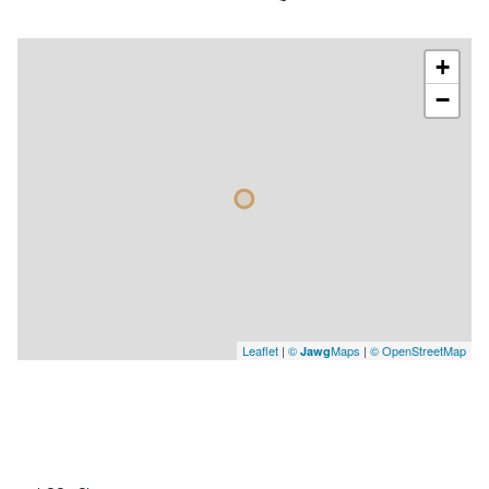
+
−
Leaflet
|
©
Maps
|
© OpenStreetMap
Jawg